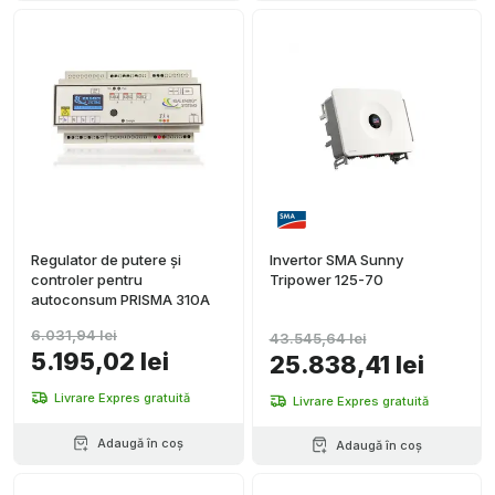
Regulator de putere și
Invertor SMA Sunny
controler pentru
Tripower 125-70
autoconsum PRISMA 310A
6.031,94 lei
43.545,64 lei
5.195,02 lei
25.838,41 lei
Livrare Expres gratuită
Livrare Expres gratuită
Adaugă în coș
Adaugă în coș