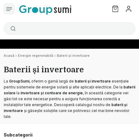
Acasă
Energie regenerabilă
Baterii și invertoare
Baterii și invertoare
La
GroupSumi
, oferim o gamă largă de
baterii și invertoare
esențiale
pentru sistemele de energie solară și alte aplicații electrice. De la
baterii
solare
la
invertoare și contoare de energie
, în această categorie vei
găsi tot ce este necesar pentru a asigura funcționarea corectă a
instalațiilor tale energetice. Descoperă catalogul nostru de
baterii și
invertoare
și găsește soluțiile care se potrivesc cel mai bine nevoilor
tale.
Subcategorii