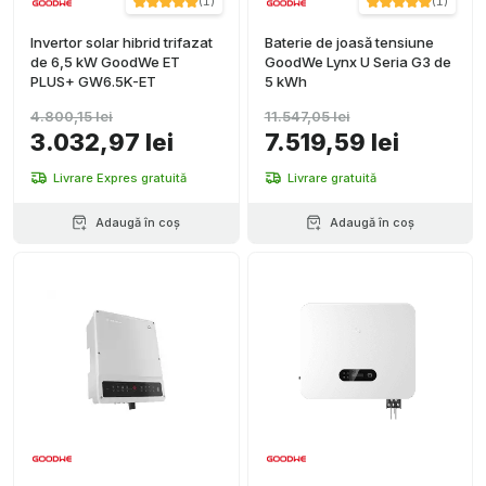
(
1
)
(
1
)
Invertor solar hibrid trifazat
Baterie de joasă tensiune
de 6,5 kW GoodWe ET
GoodWe Lynx U Seria G3 de
PLUS+ GW6.5K-ET
5 kWh
4.800,15 lei
11.547,05 lei
3.032,97 lei
7.519,59 lei
Livrare Expres gratuită
Livrare gratuită
Adaugă în coș
Adaugă în coș