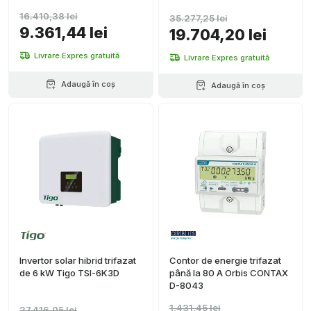
16.410,38 lei
35.277,25 lei
9.361,44 lei
19.704,20 lei
Livrare Expres gratuită
Livrare Expres gratuită
Adaugă în coș
Adaugă în coș
Invertor solar hibrid trifazat
Contor de energie trifazat
de 6 kW Tigo TSI-6K3D
până la 80 A Orbis CONTAX
D-8043
1.431,45 lei
27.416,05 lei