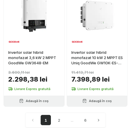
Invertor solar hibrid
Invertor solar hibrid
monofazat 3,6 kW 2 MPPT
monofazat 10 kW 2 MPPT ES
GoodWe GW3648-EM
Uniq GoodWe GW10K-ES-
C10
3.600,11 lei
11.413,71 lei
2.298,38 lei
7.398,89 lei
Livrare Expres gratuită
Livrare Expres gratuită
Adaugă în coș
Adaugă în coș
1
2
...
6