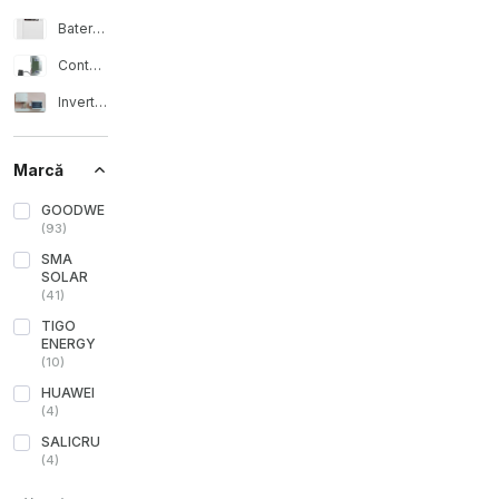
Baterii solare
Contoare de energie
Invertoare solare
Marcă
GOODWE
(
93
)
SMA
SOLAR
(
41
)
TIGO
ENERGY
(
10
)
HUAWEI
(
4
)
SALICRU
(
4
)