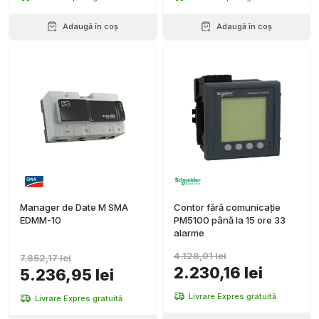
Adaugă în coș
Adaugă în coș
Manager de Date M SMA
Contor fără comunicație
EDMM-10
PM5100 până la 15 ore 33
alarme
4.128,01 lei
7.852,17 lei
2.230,16 lei
5.236,95 lei
Livrare Expres gratuită
Livrare Expres gratuită