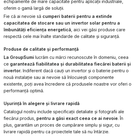
echipamente de mare capacitate pentru aplicații industriale,
oferim o gamă largă de soluții.
Fie că ai nevoie să
cumperi baterii pentru a extinde
capacitatea de stocare sau un invertor solar pentru a
îmbunătăți eficiența energetică
, aici vei găsi produse care
respectă cele mai înalte standarde de calitate și siguranță.
Produse de calitate și performanță
La GroupSumi
lucrăm cu mărci recunoscute în domeniu, ceea
ce
garantează fiabilitatea și durabilitatea fiecărei baterii și
invertor.
Indiferent dacă cauți un invertor și o baterie pentru o
nouă instalație sau ai nevoie să înlocuiești componente
existente, poți avea încredere că produsele noastre vor oferi o
performanță optimă.
Ușurință în alegere și livrare rapidă
Catalogul nostru include specificații detaliate și fotografii ale
fiecărui produs,
pentru a găsi exact ceea ce ai nevoie
. În
plus, garantăm un proces de cumpărare simplu și sigur, cu
livrare rapidă pentru ca proiectele tale să nu întârzie.