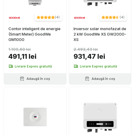
(
4
)
(
4
)
Contor inteligent de energie
Inversor solar monofazat de
(Smart Meter) GoodWe
2 kW GoodWe XS GW2000-
GM1000
XS
1.100,60 lei
2.493,43 lei
491,11 lei
931,47 lei
Livrare Expres gratuită
Livrare Expres gratuită
Adaugă în coș
Adaugă în coș