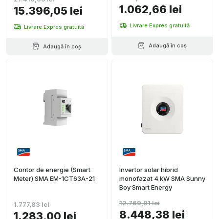
1.062,66 lei
15.396,05 lei
Livrare Expres gratuită
Livrare Expres gratuită
Adaugă în coș
Adaugă în coș
Contor de energie (Smart
Invertor solar hibrid
Meter) SMA EM-1CT63A-21
monofazat 4 kW SMA Sunny
Boy Smart Energy
12.769,91 lei
1.777,83 lei
8.448,38 lei
1.283,00 lei