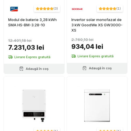
(
3
)
(
1
)
Modul de baterie 3,28 kWh
Invertor solar monofazat de
SMA HS-BM-3.28-10
3 kW GoodWe XS GW3000-
XS
2.760,10 lei
12.401,18 lei
934,04 lei
7.231,03 lei
Livrare Expres gratuită
Livrare Expres gratuită
Adaugă în coș
Adaugă în coș