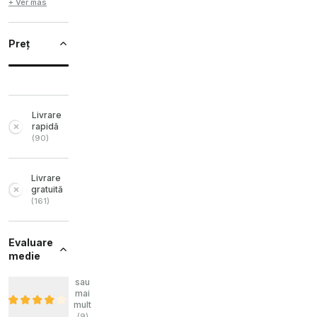
+ Ver más
Preț
Livrare
rapidă
(
90
)
Livrare
gratuită
(
161
)
Evaluare
medie
sau
mai
mult
(
9
)