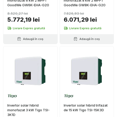
monofazat 6 kW 2 MPPT
monofazat 8 kW 2 MPPT
GoodWe GW6K-EHA-G20
GoodWe GW8K-EHA-G20
8.520,27 lei
7.826,93 lei
5.772,19 lei
6.071,29 lei
Livrare Expres gratuită
Livrare Expres gratuită
Adaugă în coș
Adaugă în coș
Invertor solar hibrid
Invertor solar hibrid trifazat
monofazat 3 kW Tigo TSI-
de 15 kW Tigo TSI-15K3D
3K1D