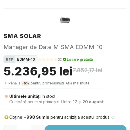
SMA SOLAR
Manager de Date M SMA EDMM-10
EDMM-10
REF
Livrare gratuită
(
0
)
5.236,95 lei
7.852,17 lei
Până la
pentru profesioniști.
Află mai multe
.
-5%
Ultimele unități
în stoc!
Cumpără acum și primește-l între
17
și
20 august
Obține
+998 Sumis
pentru achiziția acestui produs