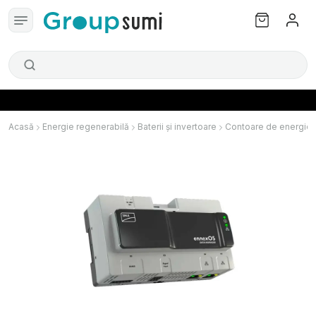
Acasă
Energie regenerabilă
Baterii și invertoare
Contoare de energie