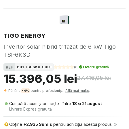
TIGO ENERGY
Invertor solar hibrid trifazat de 6 kW Tigo
TSI-6K3D
601-1306K0-0001
REF
Livrare gratuită
(
0
)
15.396,05 lei
27.416,05 lei
Până la
pentru profesioniști.
Află mai multe
.
-4%
Cumpără acum și primește-l între
18
și
21 august
Livrare Expres gratuită
Obține
+2.935 Sumis
pentru achiziția acestui produs