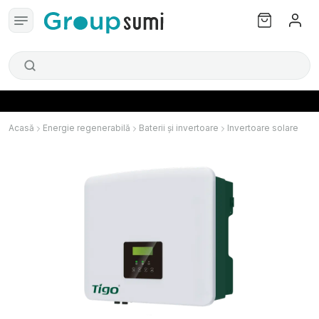
Acasă
Energie regenerabilă
Baterii și invertoare
Invertoare solare