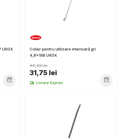
87 U60X
Colier pentru utilizare interioară gri
4,8x188 U60X
44,45 lei
31,75 lei
Livrare Expres