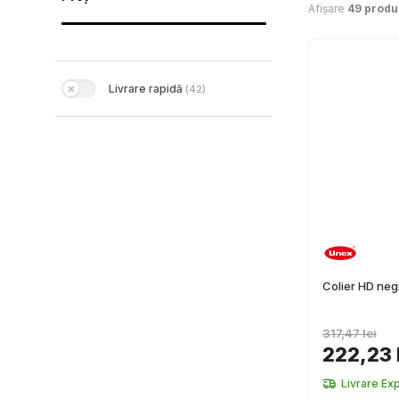
Afișare
49 produ
Livrare rapidă
(
42
)
Colier HD ne
317,47 lei
222,23 
Livrare Ex