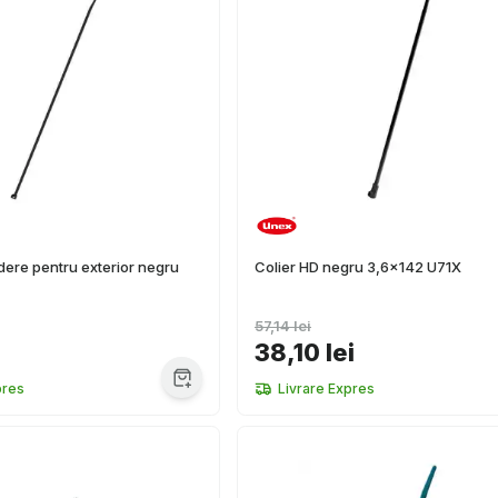
ndere pentru exterior negru
Colier HD negru 3,6x142 U71X
57,14 lei
38,10 lei
pres
Livrare Expres