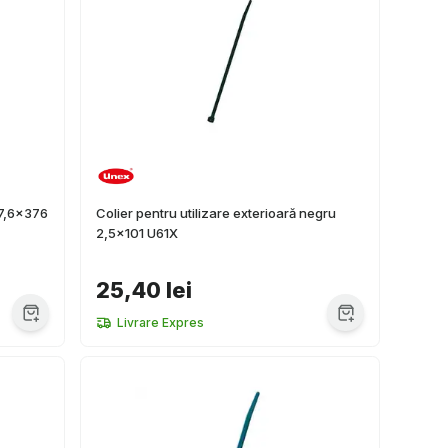
 7,6x376
Colier pentru utilizare exterioară negru
2,5x101 U61X
25,40 lei
Livrare Expres