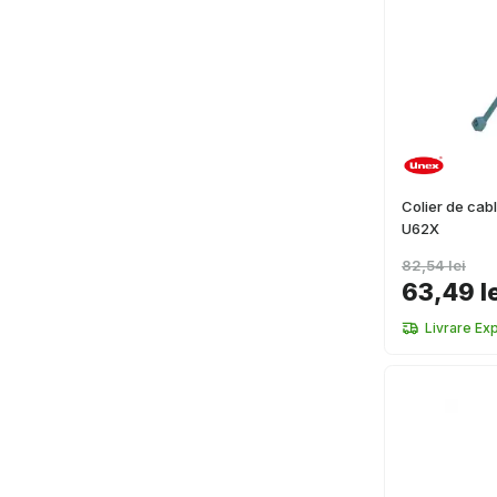
Colier de cab
U62X
82,54 lei
63,49 l
Livrare Ex