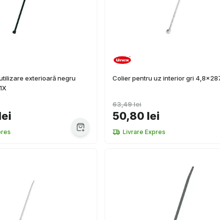
utilizare exterioară negru
Colier pentru uz interior gri 4,8x2
1X
63,49 lei
lei
50,80 lei
pres
Livrare Expres