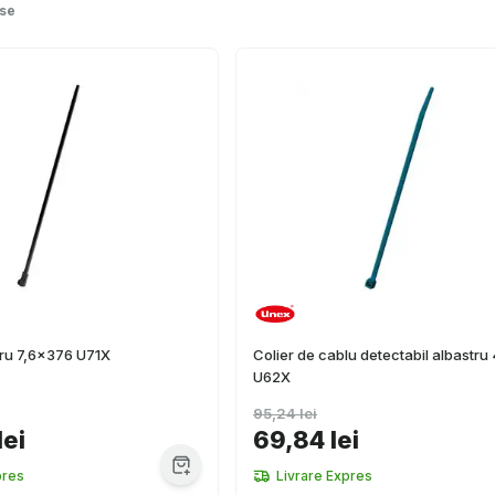
se
gru 7,6x376 U71X
Colier de cablu detectabil albastru
U62X
95,24 lei
lei
69,84 lei
pres
Livrare Expres