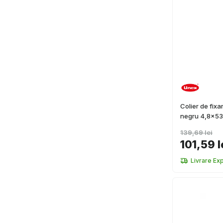
Colier de fixa
negru 4,8x53
139,69 lei
101,59 l
Livrare Ex