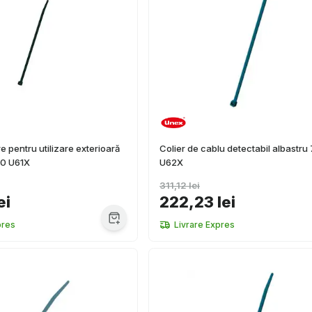
re pentru utilizare exterioară
Colier de cablu detectabil albastru
0 U61X
U62X
311,12 lei
ei
222,23 lei
pres
Livrare Expres