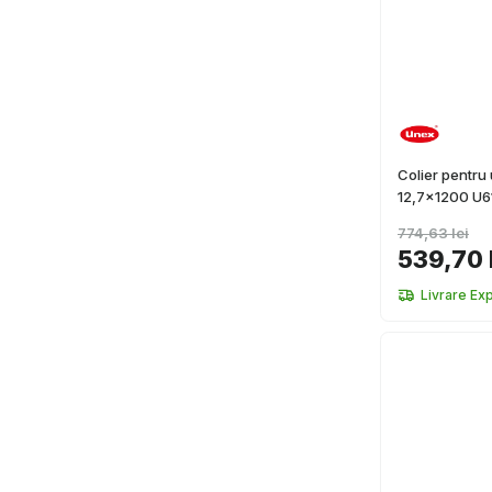
Colier pentru 
12,7x1200 U6
774,63 lei
539,70 
Livrare Ex