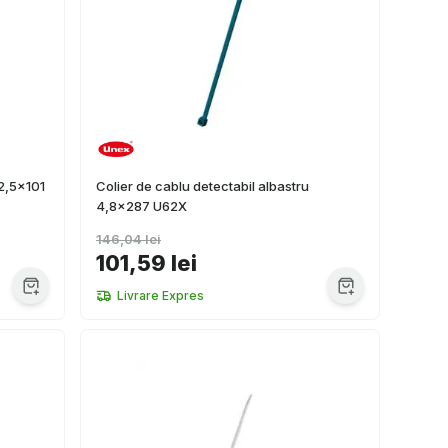
 2,5x101
Colier de cablu detectabil albastru
4,8x287 U62X
146,04 lei
101,59 lei
Livrare Expres