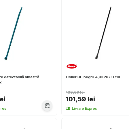
re detectabilă albastră
Colier HD negru 4,8x287 U71X
X
139,69 lei
ei
101,59 lei
pres
Livrare Expres