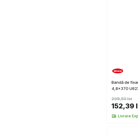
Bandă de fixa
4,8x370 U62
209,53 lei
152,39 l
Livrare Ex