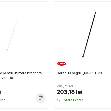
re pentru utilizare interioară
Colier HD negru 7,6x299 U71X
287 U60X
285,72 lei
i
203,18 lei
pres
Livrare Expres