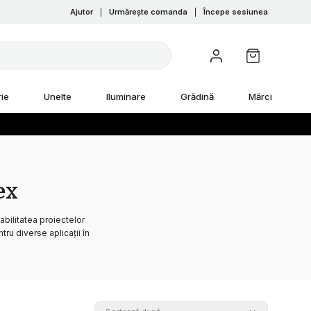
Ajutor
|
Urmărește comanda
|
Începe sesiunea
ie
Unelte
Iluminare
Grădină
Mărci
ex
abilitatea proiectelor
ru diverse aplicații în