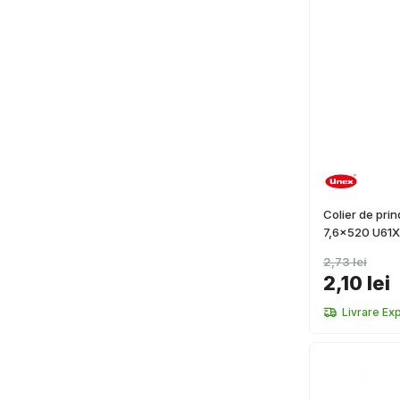
Colier de pri
7,6x520 U61X
2,73 lei
2,10 lei
Livrare Ex