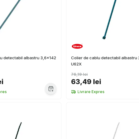
lu detectabil albastru 3,6x142
Colier de cablu detectabil albastru
U62X
76,19 lei
ei
63,49 lei
pres
Livrare Expres