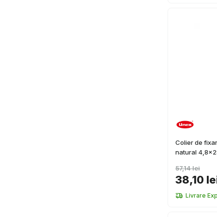
Colier de fixa
natural 4,8x
57,14 lei
38,10 le
Livrare Ex