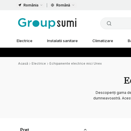
România
Română
Electrice
Instalatii sanitare
Climatizare
B
Acasă
Electrice
Echipamente electrice mici Unex
E
Descoperiți gama d
dumneavoastră. Aceste 
Preț