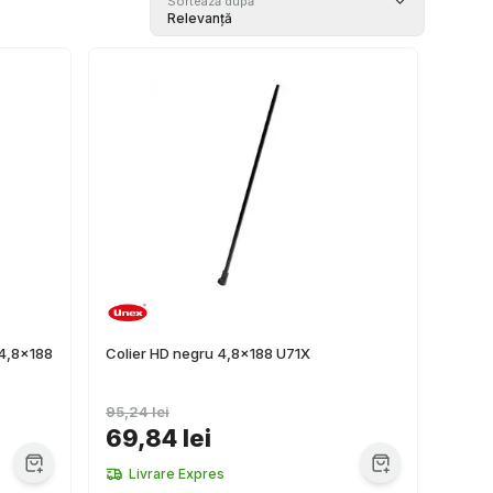
Sortează după
Relevanță
 4,8x188
Colier HD negru 4,8x188 U71X
95,24 lei
69,84 lei
Livrare Expres