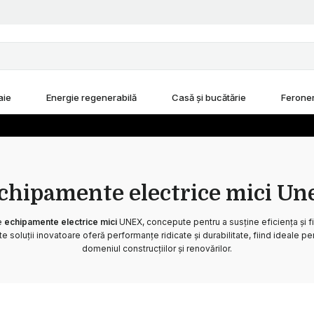
aie
Energie regenerabilă
Casă și bucătărie
Feroner
chipamente electrice mici Un
e
echipamente electrice mici
UNEX, concepute pentru a susține eficiența și fi
soluții inovatoare oferă performanțe ridicate și durabilitate, fiind ideale pent
domeniul construcțiilor și renovărilor.