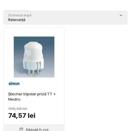
Sortează după
Relevanță
Ștecher tripolar priză TT +
Neutru
108,36 lei
74,57 lei
Adaugă în coș