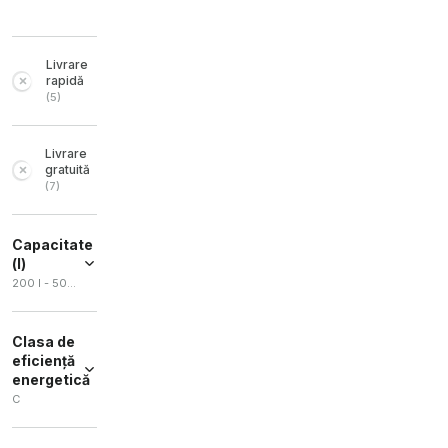
Livrare
rapidă
(
5
)
Livrare
gratuită
(
7
)
Capacitate
(l)
200 l - 500 l
Clasa de
eficiență
energetică
C
C
(
3
)