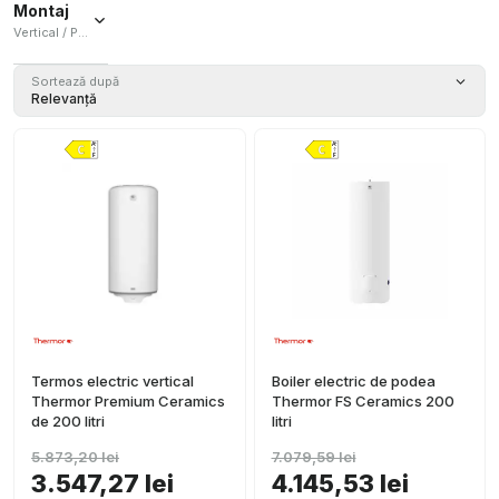
Montaj
Vertical / Podea
Vertical
Sortează după
(
2
)
Relevanță
Podea
(
1
)
Termos electric vertical
Boiler electric de podea
Thermor Premium Ceramics
Thermor FS Ceramics 200
de 200 litri
litri
5.873,20 lei
7.079,59 lei
3.547,27 lei
4.145,53 lei