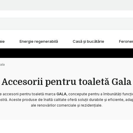
aie
Energie regenerabilă
Casă și bucătărie
Feroner
ala
Accesorii pentru toaletă Gala
 accesorii pentru toaletă marca
GALA
, concepute pentru a îmbunătăți funcțio
ră. Aceste produse de înaltă calitate oferă soluții durabile și eficiente, ada
ale renovărilor comerciale și rezidențiale.