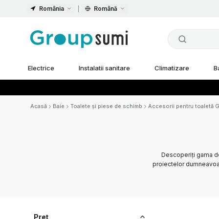
România
Română
Electrice
Instalatii sanitare
Climatizare
B
Acasă
Baie
Toalete și piese de schimb
Accesorii pentru toaletă G
Descoperiți gama de
proiectelor dumneavoast
Preț