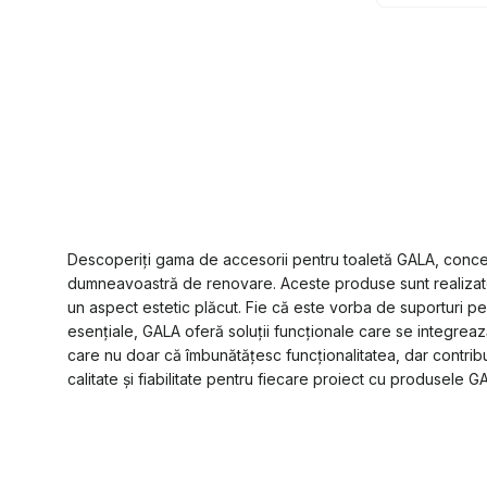
Descoperiți gama de accesorii pentru toaletă GALA, concep
dumneavoastră de renovare. Aceste produse sunt realizate di
un aspect estetic plăcut. Fie că este vorba de suporturi pe
esențiale, GALA oferă soluții funcționale care se integreaz
care nu doar că îmbunătățesc funcționalitatea, dar contribui
calitate și fiabilitate pentru fiecare proiect cu produsele G