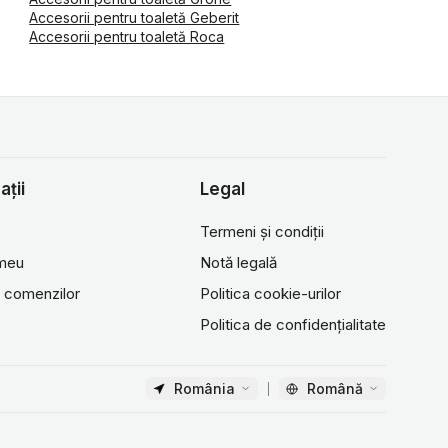
Accesorii pentru toaletă Geberit
Accesorii pentru toaletă Roca
ații
Legal
Termeni și condiții
 meu
Notă legală
ul comenzilor
Politica cookie-urilor
Politica de confidențialitate
România
Română