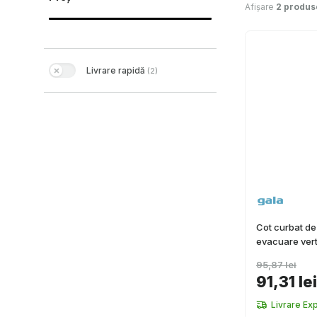
Afișare
2 produs
Livrare rapidă
(
2
)
Cot curbat de
evacuare vert
95,87 lei
91,31 lei
Livrare Ex