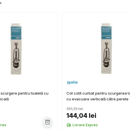
e
 scurgere pentru toaletă cu
Cot cotit curbat pentru scurgerea t
icală
cu evacuare verticală către perete
151,13 lei
144,04 lei
pres
Livrare Expres