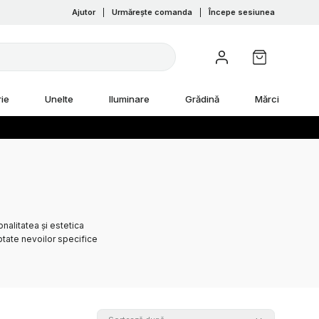
Ajutor
|
Urmărește comanda
|
Începe sesiunea
ie
Unelte
Iluminare
Grădină
Mărci
nalitatea și estetica
ptate nevoilor specifice