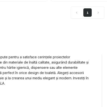
1
ute pentru a satisface cerințele proiectelor
n materiale de înaltă calitate, asigurând durabilitate și
ntru hârtie igienică, dispensere sau alte elemente
ă perfect în orice design de toaletă. Alegeți accesorii
e și la crearea unui mediu elegant și modern. Investiți în
ALA.