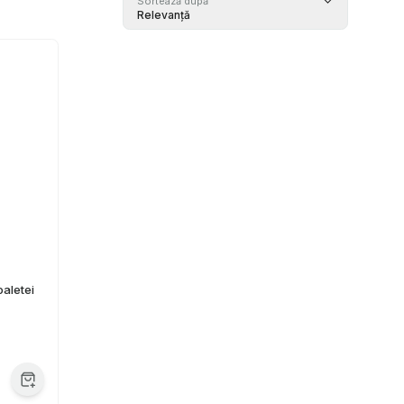
Sortează după
Relevanță
oaletei