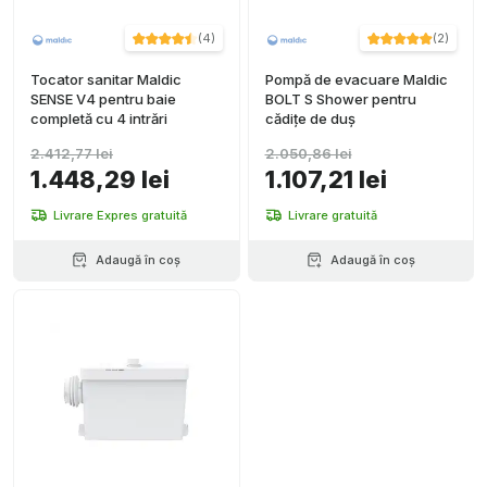
(
4
)
(
2
)
Tocator sanitar Maldic
Pompă de evacuare Maldic
SENSE V4 pentru baie
BOLT S Shower pentru
completă cu 4 intrări
cădițe de duș
2.412,77 lei
2.050,86 lei
1.448,29 lei
1.107,21 lei
Livrare Expres gratuită
Livrare gratuită
Adaugă în coș
Adaugă în coș