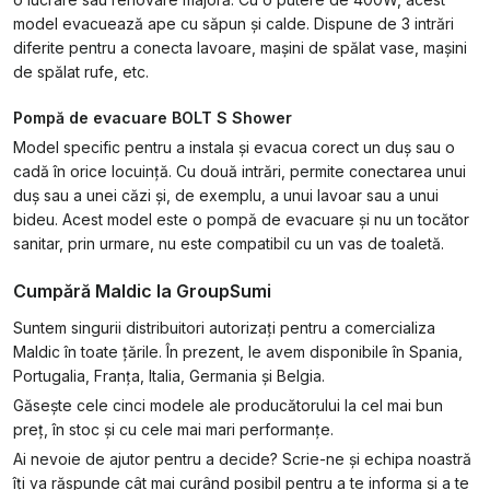
model evacuează ape cu săpun și calde. Dispune de 3 intrări
diferite pentru a conecta lavoare, mașini de spălat vase, mașini
de spălat rufe, etc.
Pompă de evacuare BOLT S Shower
Model specific pentru a instala și evacua corect un duș sau o
cadă în orice locuință. Cu două intrări, permite conectarea unui
duș sau a unei căzi și, de exemplu, a unui lavoar sau a unui
bideu. Acest model este o pompă de evacuare și nu un tocător
sanitar, prin urmare, nu este compatibil cu un vas de toaletă.
Cumpără Maldic la GroupSumi
Suntem singurii distribuitori autorizați pentru a comercializa
Maldic în toate țările. În prezent, le avem disponibile în Spania,
Portugalia, Franța, Italia, Germania și Belgia.
Găsește cele cinci modele ale producătorului la cel mai bun
preț, în stoc și cu cele mai mari performanțe.
Ai nevoie de ajutor pentru a decide? Scrie-ne și echipa noastră
îți va răspunde cât mai curând posibil pentru a te informa și a te