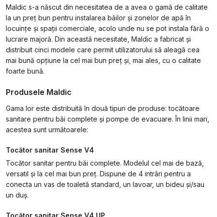
Maldic s-a născut din necesitatea de a avea o gamă de calitate
la un preț bun pentru instalarea băilor și zonelor de apă în
locuințe și spații comerciale, acolo unde nu se pot instala fără o
lucrare majoră. Din această necesitate, Maldic a fabricat și
distribuit cinci modele care permit utilizatorului să aleagă cea
mai bună opțiune la cel mai bun preț și, mai ales, cu o calitate
foarte bună.
Produsele Maldic
Gama lor este distribuită în două tipuri de produse: tocătoare
sanitare pentru băi complete și pompe de evacuare. În linii mari,
acestea sunt următoarele:
Tocător sanitar Sense V4
Tocător sanitar pentru băi complete. Modelul cel mai de bază,
versatil și la cel mai bun preț. Dispune de 4 intrări pentru a
conecta un vas de toaletă standard, un lavoar, un bideu și/sau
un duș.
Tocător sanitar Sense V4 UP