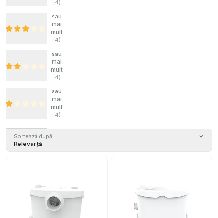
(
4
)
sau
mai
mult
(
4
)
sau
mai
mult
(
4
)
sau
mai
mult
(
4
)
Sortează după
Relevanță