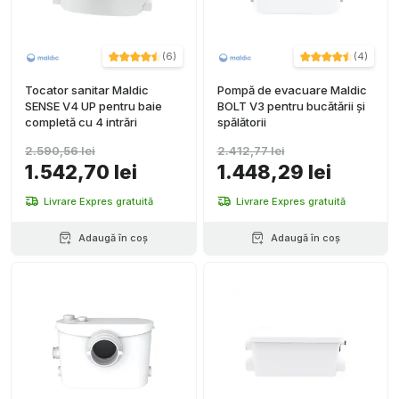
(
6
)
(
4
)
Tocator sanitar Maldic
Pompă de evacuare Maldic
SENSE V4 UP pentru baie
BOLT V3 pentru bucătării și
completă cu 4 intrări
spălătorii
2.590,56 lei
2.412,77 lei
1.542,70 lei
1.448,29 lei
Livrare Expres gratuită
Livrare Expres gratuită
Adaugă în coș
Adaugă în coș