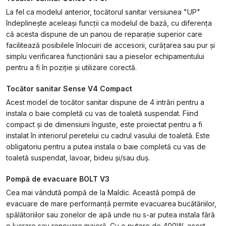
La fel ca modelul anterior, tocătorul sanitar versiunea "UP"
îndeplinește aceleași funcții ca modelul de bază, cu diferența
că acesta dispune de un panou de reparație superior care
facilitează posibilele înlocuiri de accesorii, curățarea sau pur și
simplu verificarea funcționării sau a pieselor echipamentului
pentru a fi în poziție și utilizare corectă.
Tocător sanitar Sense V4 Compact
Acest model de tocător sanitar dispune de 4 intrări pentru a
instala o baie completă cu vas de toaletă suspendat. Fiind
compact și de dimensiuni înguste, este proiectat pentru a fi
instalat în interiorul peretelui cu cadrul vasului de toaletă. Este
obligatoriu pentru a putea instala o baie completă cu vas de
toaletă suspendat, lavoar, bideu și/sau duș.
Pompă de evacuare BOLT V3
Cea mai vândută pompă de la Maldic. Această pompă de
evacuare de mare performanță permite evacuarea bucătăriilor,
spălătoriilor sau zonelor de apă unde nu s-ar putea instala fără
o lucrare sau renovare majoră. Cu o putere de 400W, acest