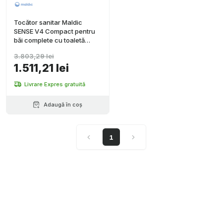
Tocător sanitar Maldic
SENSE V4 Compact pentru
băi complete cu toaletă
suspendată
3.803,29 lei
1.511,21 lei
Livrare Expres gratuită
Adaugă în coș
1