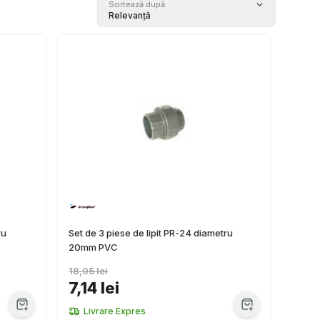
Sortează după
Relevanță
ru
Set de 3 piese de lipit PR-24 diametru
20mm PVC
18,05 lei
7,14 lei
Livrare Expres