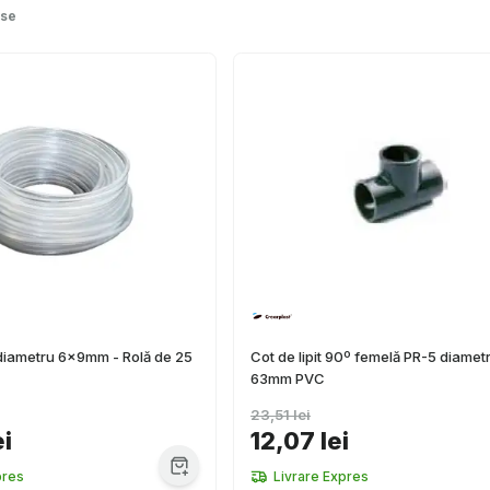
use
 diametru 6x9mm - Rolă de 25
Cot de lipit 90º femelă PR-5 diamet
63mm PVC
23,51 lei
ei
12,07 lei
pres
Livrare Expres