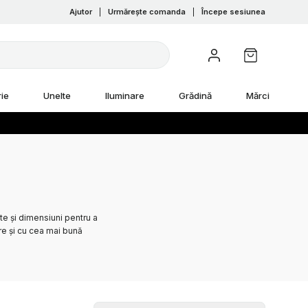
Ajutor
|
Urmărește comanda
|
Începe sesiunea
ie
Unelte
Iluminare
Grădină
Mărci
nte și dimensiuni pentru a
re și cu cea mai bună