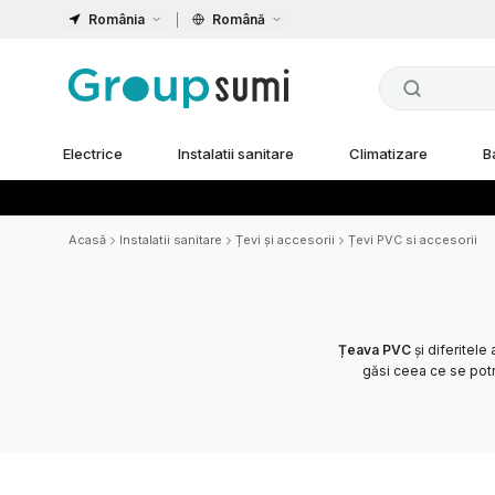
România
Română
Electrice
Instalatii sanitare
Climatizare
B
Acasă
Instalatii sanitare
Țevi și accesorii
Țevi PVC si accesorii
Țeava PVC
și diferitele
găsi ceea ce se potr