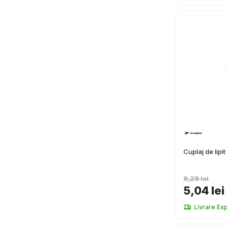
Cuplaj de lip
9,29 lei
5,04 lei
Livrare Ex