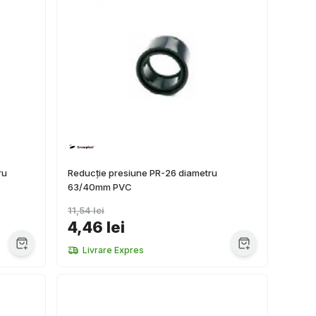
ru
Reducție presiune PR-26 diametru
63/40mm PVC
11,54 lei
4,46 lei
Livrare Expres