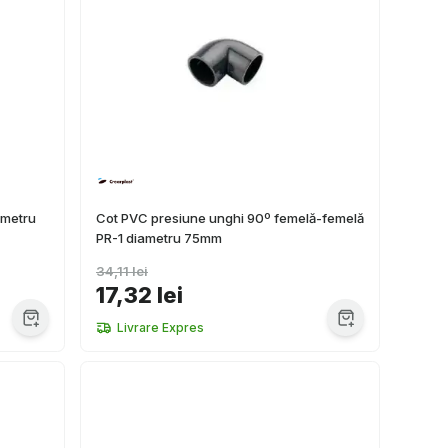
ametru
Cot PVC presiune unghi 90º femelă-femelă
PR-1 diametru 75mm
34,11 lei
17,32 lei
Livrare Expres