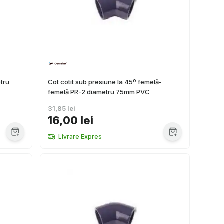
tru
Cot cotit sub presiune la 45º femelă-
femelă PR-2 diametru 75mm PVC
31,85 lei
16,00 lei
Livrare Expres