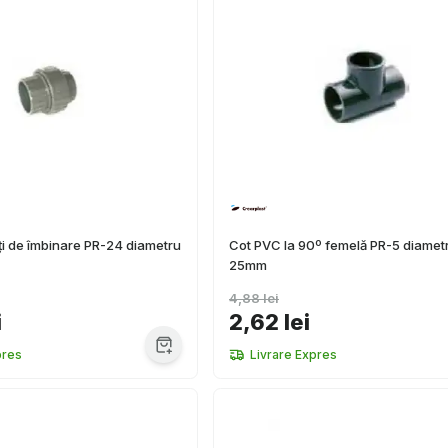
ți de îmbinare PR-24 diametru
Cot PVC la 90º femelă PR-5 diamet
25mm
4,88 lei
i
2,62 lei
pres
Livrare Expres