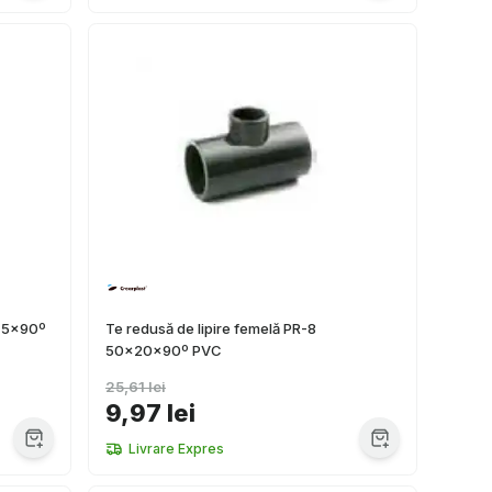
x75x90º
Te redusă de lipire femelă PR-8
50x20x90º PVC
25,61 lei
9,97 lei
Livrare Expres