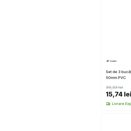
Set de 3 bucă
50mm PVC
30,33 lei
15,74 le
Livrare Ex