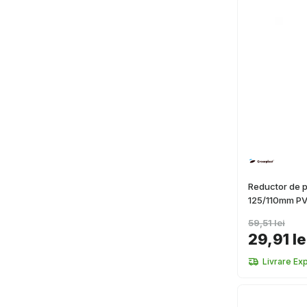
Reductor de 
125/110mm P
59,51 lei
29,91 le
Livrare Ex