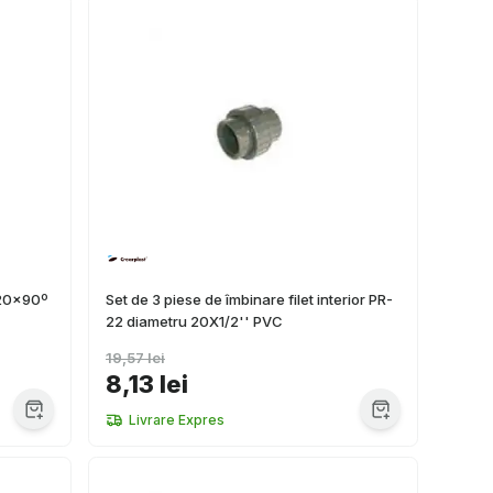
x20x90º
Set de 3 piese de îmbinare filet interior PR-
22 diametru 20X1/2'' PVC
19,57 lei
8,13 lei
Livrare Expres