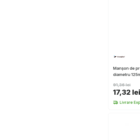
Manșon de pre
diametru 12
91,36 lei
17,32 le
Livrare Ex