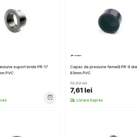
siune suport bride PR-17
Capac de presiune femelă PR-9 di
5mm PVC
63mm PVC
12,02 lei
i
7,61 lei
pres
Livrare Expres