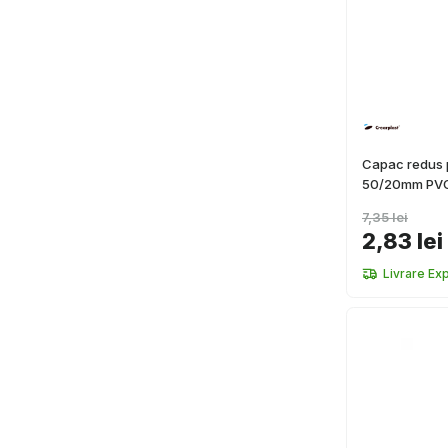
Capac redus 
50/20mm PV
7,35 lei
2,83 lei
Livrare Ex