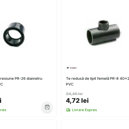
presiune PR-26 diametru
Te redusă de lipit femelă PR-8 40
VC
PVC
24,45 lei
i
4,72 lei
pres
Livrare Expres