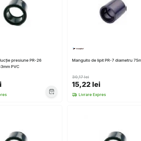
ucție presiune PR-26
Manguito de lipit PR-7 diametru 7
/63mm PVC
30,17 lei
i
15,22 lei
pres
Livrare Expres