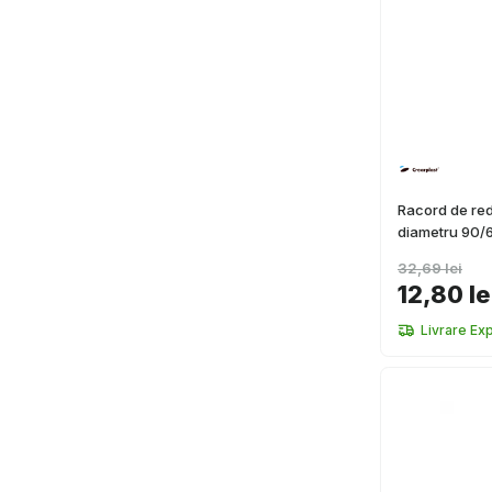
Racord de red
diametru 90
32,69 lei
12,80 le
Livrare Ex