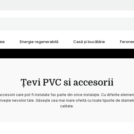
aie
Energie regenerabilă
Casă și bucătărie
Feroner
Țevi PVC si accesorii
 accesorii care pot fi instalate fac parte din orice instalație. Cu diferite eleme
ivește nevoilor tale. Găsește cea mai mare ofertă cu toate tipurile de diamet
calitate.