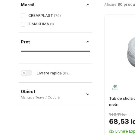
Afișare
80 prod
Marcă
CREARPLAST
(
79
)
ZIMAKLIMA
(
1
)
Preț
Livrare rapidă
(
62
)
Obiect
Mango / Teava / Codură
Tub de sticlă
metri
Mango
(
18
)
140,11 lei
Teava
(
17
)
68,53 l
Codură
(
14
)
Livrare Ex