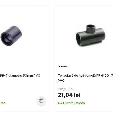
it PR-7 diametru 50mm PVC
Te redusă de lipit femelă PR-8 90
PVC
112,09 lei
21,04 lei
pres
Livrare Expres