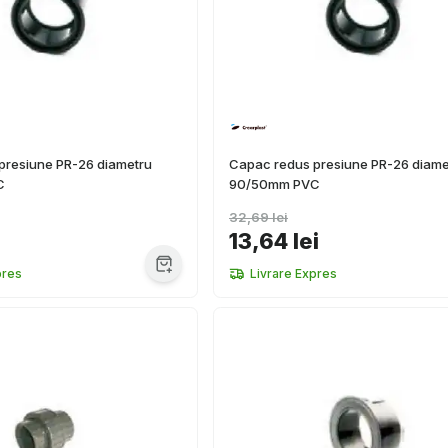
presiune PR-26 diametru
Capac redus presiune PR-26 diame
C
90/50mm PVC
32,69 lei
13,64 lei
pres
Livrare Expres