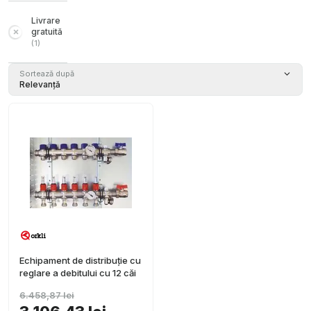
Livrare
gratuită
(
1
)
Sortează după
Relevanță
Echipament de distribuție cu
reglare a debitului cu 12 căi
6.458,87 lei