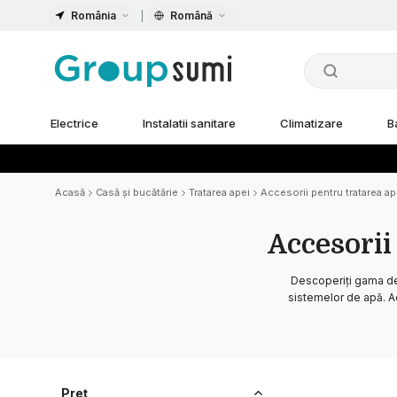
România
Română
Electrice
Instalatii sanitare
Climatizare
B
Acasă
Casă și bucătărie
Tratarea apei
Accesorii pentru tratarea a
Accesorii
Descoperiți gama de 
sistemelor de apă. A
Preț