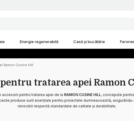
aie
Energie regenerabilă
Casă și bucătărie
Feroner
pei Ramon Cusine Hill
 pentru tratarea apei Ramon C
accesorii pentru tratarea apei de la
RAMON CUSINE HILL
, concepute pentru
ceste produse sunt esențiale pentru proiectele dumneavoastră, asigurându-
renovării respectă standardele de calitate și durabilitate.