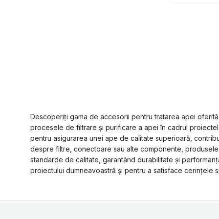
Descoperiți gama de accesorii pentru tratarea apei ofer
procesele de filtrare și purificare a apei în cadrul proiec
pentru asigurarea unei ape de calitate superioară, contribu
despre filtre, conectoare sau alte componente, produsele
standarde de calitate, garantând durabilitate și performanță
proiectului dumneavoastră și pentru a satisface cerințele spe