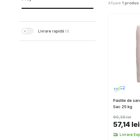
Afișare
1 produs
Livrare rapidă
(
1
)
Pastile de sa
Sac 25 kg
60,35 lei
57,14 lei
Livrare Ex