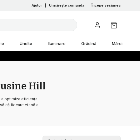
Ajutor
|
Urmărește comanda
|
Începe sesiunea
ie
Unelte
Iluminare
Grădină
Mărci
usine Hill
 a optimiza eficiența
vă că fiecare etapă a