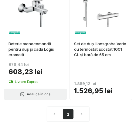
Baterie monocomandă
Set de duș Hansgrohe Vario
pentru duș și cadă Logis
cu termostat Ecostat 1001
cromată
CL și bară de 65 cm
978,44 lei
608,23 lei
Livrare Expres
1.859,12 lei
1.526,95 lei
Adaugă în coș
1