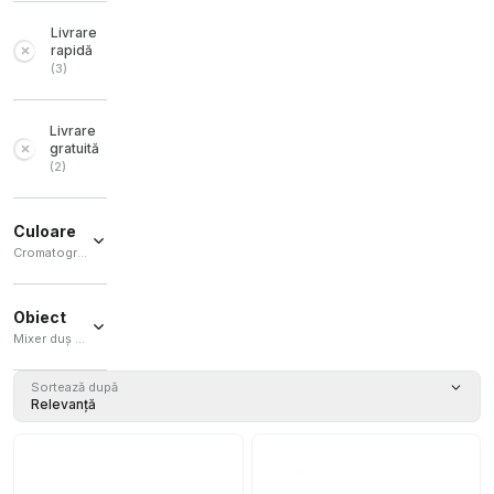
Livrare
rapidă
(
3
)
Livrare
gratuită
(
2
)
Culoare
Cromatografie
Cromatografie
(
4
)
Obiect
Mixer duș / Robinet de baie
Mixer duș
Sortează după
(
2
)
Relevanță
Robinet
de baie
(
1
)