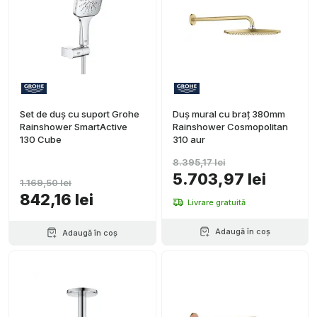
Set de duș cu suport Grohe
Duș mural cu braț 380mm
Rainshower SmartActive
Rainshower Cosmopolitan
130 Cube
310 aur
8.395,17 lei
5.703,97 lei
1.169,50 lei
842,16 lei
Livrare gratuită
Adaugă în coș
Adaugă în coș