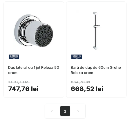
Duș lateral cu 1 jet Relexa 50
Bară de duș de 60cm Grohe
crom
Relexa crom
1.037,73 lei
864,78 lei
747,76 lei
668,52 lei
1