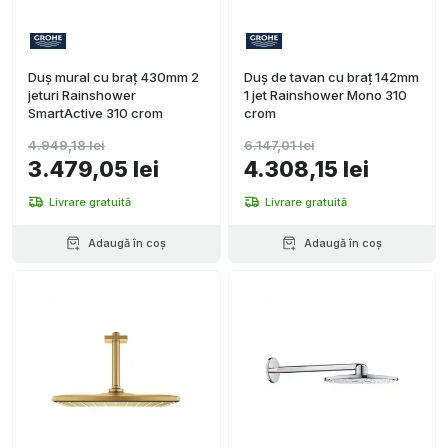
Duș mural cu braț 430mm 2
Duș de tavan cu braț 142mm
jeturi Rainshower
1 jet Rainshower Mono 310
SmartActive 310 crom
crom
4.949,18 lei
6.147,01 lei
3.479,05 lei
4.308,15 lei
Livrare gratuită
Livrare gratuită
Adaugă în coș
Adaugă în coș