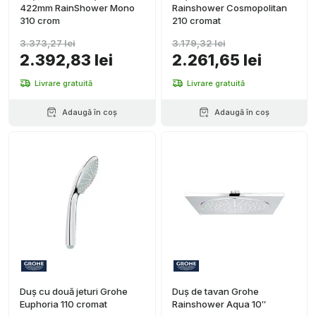
422mm RainShower Mono
Rainshower Cosmopolitan
310 crom
210 cromat
3.373,27 lei
3.179,32 lei
2.392,83 lei
2.261,65 lei
Livrare gratuită
Livrare gratuită
Adaugă în coș
Adaugă în coș
Duș cu două jeturi Grohe
Duș de tavan Grohe
Euphoria 110 cromat
Rainshower Aqua 10″