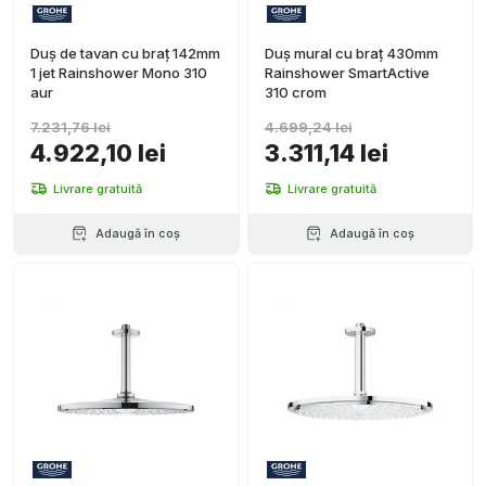
Duș de tavan cu braț 142mm
Duș mural cu braț 430mm
1 jet Rainshower Mono 310
Rainshower SmartActive
aur
310 crom
7.231,76 lei
4.699,24 lei
4.922,10 lei
3.311,14 lei
Livrare gratuită
Livrare gratuită
Adaugă în coș
Adaugă în coș