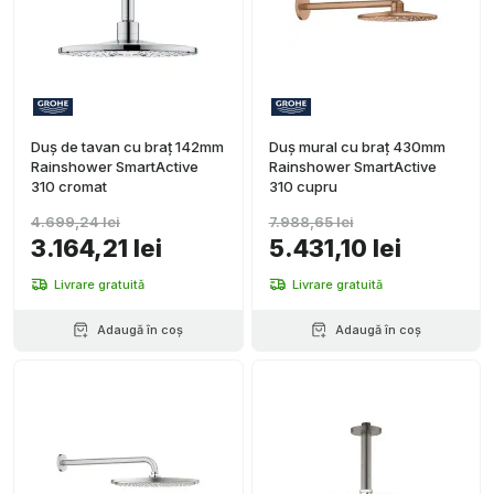
Duș de tavan cu braț 142mm
Duș mural cu braț 430mm
Rainshower SmartActive
Rainshower SmartActive
310 cromat
310 cupru
4.699,24 lei
7.988,65 lei
3.164,21 lei
5.431,10 lei
Livrare gratuită
Livrare gratuită
Adaugă în coș
Adaugă în coș