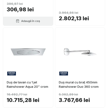
396,97 lei
306,98 lei
3.964,86 lei
2.802,13 lei
Adaugă în coș
Duș de tavan cu 1 jet
Duș mural cu braț 450mm
Rainshower Aqua 20" crom
Rainshower Duo 360 crom
16.492,77 lei
5.362,89 lei
10.715,28 lei
3.767,66 lei