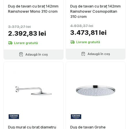
Duș de tavan cu braț 142mm
Duș de tavan cu braț 142mm
Rainshower Mono 310 crom
Rainshower Cosmopolitan
310 crom
4.938,37 lei
3.373,27 lei
3.473,81 lei
2.392,83 lei
Livrare gratuită
Livrare gratuită
Adaugă în coș
Adaugă în coș
Duș mural cu braț diametru
Duș de tavan Grohe