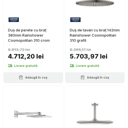
Duș de perete cu braț
Duș de tavan cu braț 142mm
380mm Rainshower
Rainshower Cosmopolitan
Cosmopolitan 310 crom
310 grafit
6.913,72 lei
8.395,17 lei
4.712,20 lei
5.703,97 lei
Livrare gratuită
Livrare gratuită
Adaugă în coș
Adaugă în coș