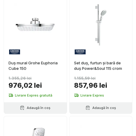
Bara de
duș
(
1
)
Grafit
periat
(
1
)
Duș
telefonic
(
1
)
Duș mural Grohe Euphoria
Set duș, furtun și bară de
Cube 150
duș Power&Soul 115 crom
1.355,26 lei
1.155,59 lei
976,02 lei
857,96 lei
Livrare Expres gratuită
Livrare Expres
Adaugă în coș
Adaugă în coș