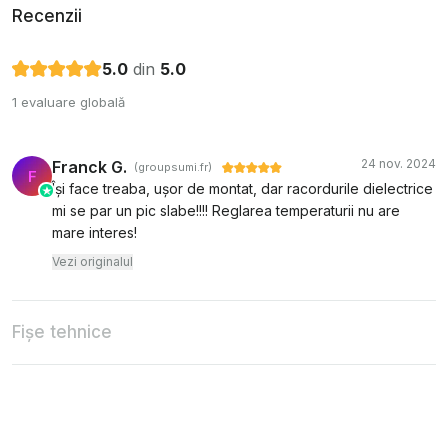
Recenzii
5.0
din
5.0
1 evaluare globală
24 nov. 2024
Franck G.
(groupsumi.fr)
F
Își face treaba, ușor de montat, dar racordurile dielectrice
mi se par un pic slabe!!!! Reglarea temperaturii nu are
mare interes!
Vezi originalul
Fișe tehnice