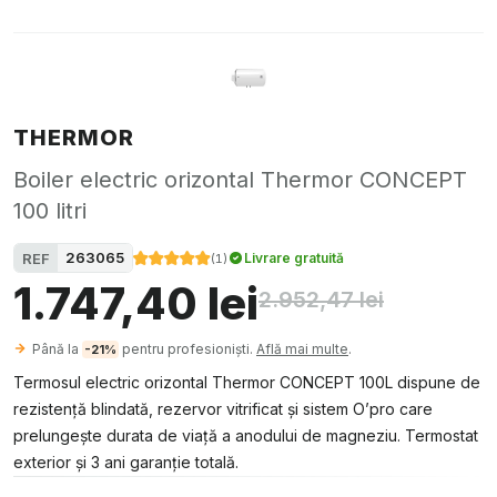
THERMOR
Boiler electric orizontal Thermor CONCEPT
100 litri
263065
REF
Livrare gratuită
(
1
)
1.747,40 lei
2.952,47 lei
Până la
pentru profesioniști.
Află mai multe
.
-21%
Termosul electric orizontal Thermor CONCEPT 100L dispune de
rezistență blindată, rezervor vitrificat și sistem O’pro care
prelungește durata de viață a anodului de magneziu. Termostat
exterior și 3 ani garanție totală.