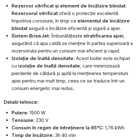
Rezervor vitrificat și element de încălzire blindat:
Rezervorul vitrificat
oferă o protecție excelentă
împotriva coroziunii, în timp ce
elementul de încălzire
blindat
asigură o încălzire eficientă și sigură a apei.
Sistem BriseJet:
Îmbunătățește
stratificarea apei
,
asigurând că apa caldă se menține în partea superioară a
rezervorului pentru un consum mai eficient și rapid.
Izolație de înaltă densitate:
Acest boiler este echipat
cu
izolație de înaltă densitate
, care minimizează
pierderile de căldură și ajută la menținerea temperaturii
apei pentru mai mult timp, ceea ce se traduce într-un
consum energetic mai redus.
Detalii tehnice:
Putere:
1500 W
Tensiune:
230 V
Consum în regim de întreținere la 65°C:
1,76 kWh
Timp de încălzire:
3h 40 min