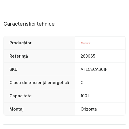
Caracteristici tehnice
Producător
Referință
263065
SKU
ATLCECA601F
Clasa de eficiență energetică
C
Capacitate
100 l
Montaj
Orizontal