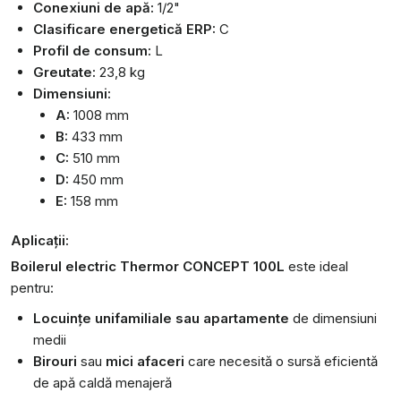
Conexiuni de apă:
1/2"
Clasificare energetică ERP:
C
Profil de consum:
L
Greutate:
23,8 kg
Dimensiuni:
A:
1008 mm
B:
433 mm
C:
510 mm
D:
450 mm
E:
158 mm
Aplicații:
Boilerul electric Thermor CONCEPT 100L
este ideal
pentru:
Locuințe unifamiliale sau apartamente
de dimensiuni
medii
Birouri
sau
mici afaceri
care necesită o sursă eficientă
de apă caldă menajeră