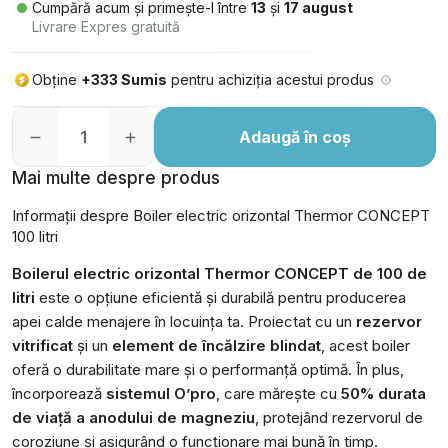
Cumpără acum și primește-l între
13
și
17 august
Livrare Expres gratuită
Obține
+333 Sumis
pentru achiziția acestui produs
Adaugă în coș
Mai multe despre produs
Informații despre Boiler electric orizontal Thermor CONCEPT
100 litri
Boilerul electric orizontal Thermor CONCEPT de 100 de
litri
este o opțiune eficientă și durabilă pentru producerea
apei calde menajere în locuința ta. Proiectat cu un
rezervor
vitrificat
și un
element de încălzire blindat
, acest boiler
oferă o durabilitate mare și o performanță optimă. În plus,
încorporează
sistemul O’pro
, care mărește cu
50% durata
de viață a anodului de magneziu
, protejând rezervorul de
coroziune și asigurând o funcționare mai bună în timp.