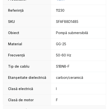
Referință
11230
SKU
SFAF88D1485
Obiect
Pompă submersibilă
Material
GG-25
Frecvență
50-60 Hz
Tip de cablu
S1BN8-F
Etanșeitate dielectrică
carbon/ceramică
Clasă electrică
I
Clasă de motor
F