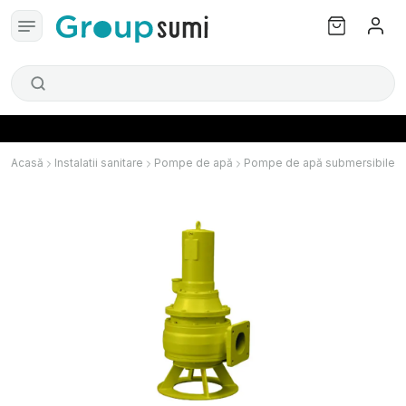
Acasă
Instalatii sanitare
Pompe de apă
Pompe de apă submersibile