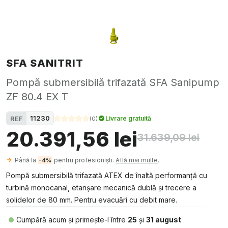
SFA SANITRIT
Pompă submersibilă trifazată SFA Sanipump
ZF 80.4 EX T
11230
REF
Livrare gratuită
(
0
)
20.391,56 lei
31.639,09 lei
Până la
pentru profesioniști.
Află mai multe
.
-4%
Pompă submersibilă trifazată ATEX de înaltă performanță cu
turbină monocanal, etanșare mecanică dublă și trecere a
solidelor de 80 mm. Pentru evacuări cu debit mare.
Cumpără acum și primește-l între
25
și
31 august