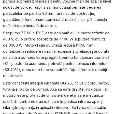
pompă submersibilă ideală pentru volume mari de apă cu nivel
ridicat de solide. Turbina sa monocanal permite trecerea
particulelor de până la 80 mm fără risc de obstrucție,
garantând o funcționare continuă și stabilă chiar și în condiții
de încărcare ridicată de solide.
Sanipump ZF 80.4 EX T este echipată cu un motor trifazic de
400 V, cu o putere absorbită de 4400 W și putere restituită
de 3300 W. Motorul său cu viteză redusă (1450 rpm)
contribuie la reducerea uzurii mecanice și prelungește durata
de viață a pompei. Este pregătită pentru funcționare continuă
(S1) și este de asemenea potrivită pentru serviciu intermitent
(S3 40%), ceea ce o face versatilă în fața diferitelor condiții
de utilizare.
Este construită integral din fontă GG-25, inclusiv corp, motor,
turbină și picior de pompă. Axa sa este din oțel inoxidabil, iar
motorul este protejat de un sistem de etanșare mecanică
dublă din carbon/ceramică, care împiedică intrarea apei și
întărește siguranța în aplicații intensive. Se livrează cu cablu
de alimentare de 10 metri (tip S1BN8-F, secțiune de 1,5 mm²)