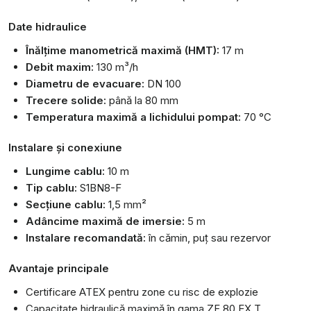
Date hidraulice
Înălțime manometrică maximă (HMT):
17 m
Debit maxim:
130 m³/h
Diametru de evacuare:
DN 100
Trecere solide:
până la 80 mm
Temperatura maximă a lichidului pompat:
70 °C
Instalare și conexiune
Lungime cablu:
10 m
Tip cablu:
S1BN8-F
Secțiune cablu:
1,5 mm²
Adâncime maximă de imersie:
5 m
Instalare recomandată:
în cămin, puț sau rezervor
Avantaje principale
Certificare ATEX pentru zone cu risc de explozie
Capacitate hidraulică maximă în gama ZF 80 EX T