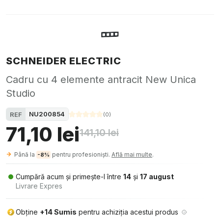
SCHNEIDER ELECTRIC
Cadru cu 4 elemente antracit New Unica
Studio
NU200854
REF
(
0
)
71,10 lei
141,10 lei
Până la
pentru profesioniști.
Află mai multe
.
-8%
Cumpără acum și primește-l între
14
și
17 august
Livrare Expres
Obține
+14 Sumis
pentru achiziția acestui produs