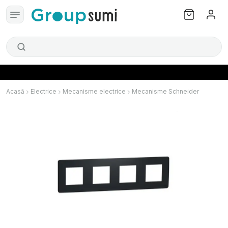
Acasă
Electrice
Mecanisme electrice
Mecanisme Schneider