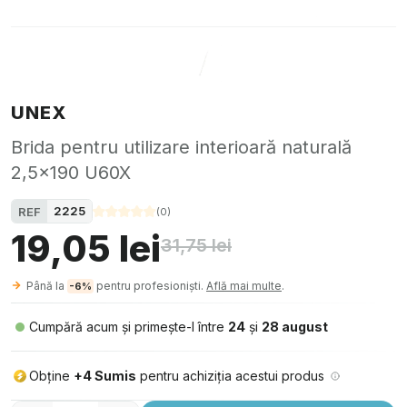
UNEX
Brida pentru utilizare interioară naturală
2,5x190 U60X
2225
REF
(
0
)
19,05 lei
31,75 lei
Până la
pentru profesioniști.
Află mai multe
.
-6%
Cumpără acum și primește-l între
24
și
28 august
Obține
+4 Sumis
pentru achiziția acestui produs