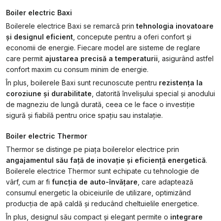
Boiler electric Baxi
Boilerele electrice Baxi se remarcă prin
tehnologia inovatoare
și designul eficient
, concepute pentru a oferi confort și
economii de energie. Fiecare model are sisteme de reglare
care permit
ajustarea precisă a temperaturii
, asigurând astfel
confort maxim cu consum minim de energie.
În plus, boilerele Baxi sunt recunoscute pentru
rezistența la
coroziune și durabilitate
, datorită învelișului special și anodului
de magneziu de lungă durată, ceea ce le face o investiție
sigură și fiabilă pentru orice spațiu sau instalație.
Boiler electric Thermor
Thermor se distinge pe piața boilerelor electrice prin
angajamentul său față de inovație și eficiență energetică
.
Boilerele electrice Thermor sunt echipate cu tehnologie de
vârf, cum ar fi
funcția de auto-învățare
, care adaptează
consumul energetic la obiceiurile de utilizare, optimizând
producția de apă caldă și reducând cheltuielile energetice.
În plus, designul său compact și elegant permite o
integrare