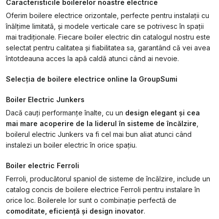
Caracteristicile boilerelor noastre electrice
Oferim boilere electrice orizontale, perfecte pentru instalații cu
înălțime limitată, și modele verticale care se potrivesc în spații
mai tradiționale. Fiecare boiler electric din catalogul nostru este
selectat pentru calitatea și fiabilitatea sa, garantând că vei avea
întotdeauna acces la apă caldă atunci când ai nevoie.
Selecția de boilere electrice online la GroupSumi
Boiler Electric Junkers
Dacă cauți performanțe înalte, cu un
design elegant și cea
mai mare acoperire de la liderul în sisteme de încălzire
,
boilerul electric Junkers va fi cel mai bun aliat atunci când
instalezi un boiler electric în orice spațiu.
Boiler electric Ferroli
Ferroli, producătorul spaniol de sisteme de încălzire, include un
catalog concis de boilere electrice Ferroli pentru instalare în
orice loc. Boilerele lor sunt o combinație perfectă de
comoditate, eficiență și design inovator
.